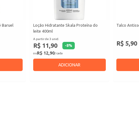
é Baruel
Loção Hidratante Skala Proteína do
Talco Antiss
leite 400ml
A partir de 3 unid.
R$ 5,90
R$ 11,90
-
8
%
R$ 12,90
ou
/ cada
ADICIONAR