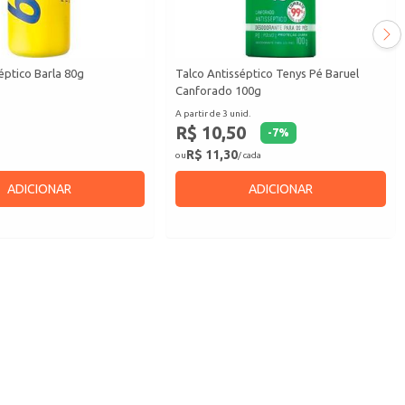
éptico Barla 80g
Talco Antisséptico Tenys Pé Baruel
Canforado 100g
A partir de 3 unid.
R$ 10,50
-
7
%
R$ 11,30
ou
/ cada
ADICIONAR
ADICIONAR