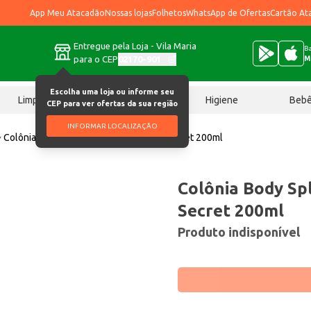
App Meu Atacadão
Nossas lojas
Folhetos
WhatsApp de Ofertas
Cartão At
Entregue pela Loja - Vila Maria
Ba
para o CEP
02170-901
M
Escolha uma loja ou informe seu
Limpeza
Chocolates
Higiene
Beb
CEP para ver ofertas da sua região
INFORMAR LOCALIZAÇÃO
Colônia Body Splash Phytoderm Pure Secret 200ml
Colônia Body Sp
Secret 200ml
Produto indisponível