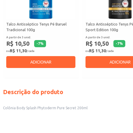
Talco Antisséptico Tenys Pé Baruel
Talco Antisséptico Tenys P
Tradicional 100g
Sport Edition 100g
A partir de 3 unid.
A partir de 3 unid.
R$ 10,50
R$ 10,50
-
7
%
-
7
%
R$ 11,30
R$ 11,30
ou
/ cada
ou
/ cada
ADICIONAR
ADICIONAR
Descrição do produto
Colônia Body Splash Phytoderm Pure Secret 200ml