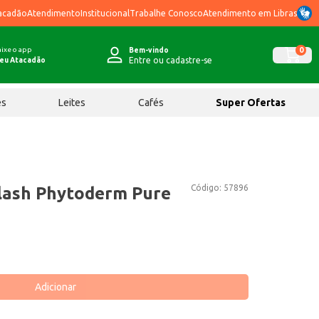
acadão
Atendimento
Institucional
Trabalhe Conosco
Atendimento em Libras
ixe o app
0
Bem-vindo
Entre ou cadastre-se
eu Atacadão
ês
Leites
Cafés
Super Ofertas
Código:
57896
lash Phytoderm Pure
Adicionar