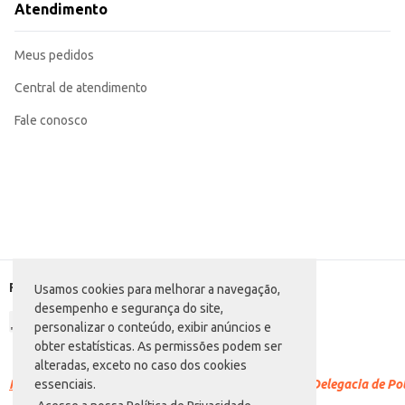
Atendimento
Meus pedidos
Central de atendimento
Fale conosco
Formas de pagamento
Usamos cookies para melhorar a navegação,
desempenho e segurança do site,
personalizar o conteúdo, exibir anúncios e
obter estatísticas. As permissões podem ser
alteradas, exceto no caso dos cookies
Racismo é crime.
Denuncie. Disque 100 ou procure a Delegacia de Polí
essenciais.