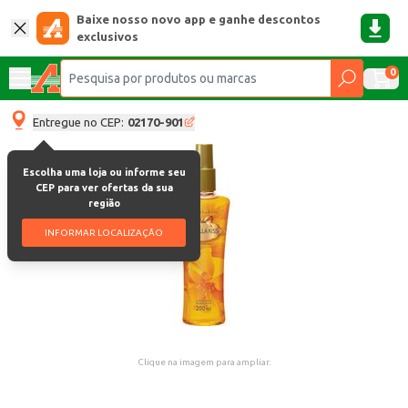
Baixe nosso novo app e ganhe descontos
exclusivos
0
Entregue no CEP:
02170-901
Escolha uma loja ou informe seu
CEP para ver ofertas da sua
região
INFORMAR LOCALIZAÇÃO
Clique na imagem para ampliar.