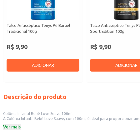
Talco Antisséptico Tenys Pé Baruel
Talco Antisséptico Tenys P
Tradicional 100g
Sport Edition 100g
R$ 9,90
R$ 9,90
ADICIONAR
ADICIONAR
Descrição do produto
Colônia Infantil Bebê Love Suave 100ml
A Colônia Infantil Bebê Love Suave, com 100ml, é ideal para proporcionar um
cheirinho agradável na pele do seu pequeno.
Ver mais
Indicada para:
Uso em bebês após o banho, para perfumar suavemente.
Aplicação em roupas e lençóis, deixando um aroma agradável no ambiente.