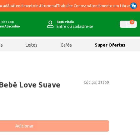
acadão
Atendimento
Institucional
Trabalhe Conosco
Atendimento em Libras
ixe o app
0
Bem-vindo
Entre ou cadastre-se
eu Atacadão
ês
Leites
Cafés
Super Ofertas
Código:
21369
l Bebê Love Suave
Adicionar