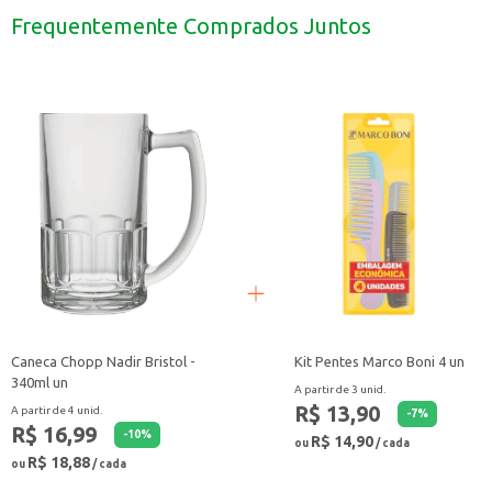
Uso em casa, para o cuidado com o bebê.
Frequentemente Comprados Juntos
A Colônia Infantil Bebê Love Suave é uma opção para quem busca um produto
Caneca Chopp Nadir Bristol -
Kit Pentes Marco Boni 4 un
340ml un
A partir de 3 unid.
R$ 13,90
A partir de 4 unid.
-
7
%
R$ 16,99
-
10
%
R$ 14,90
ou
/ cada
R$ 18,88
ou
/ cada