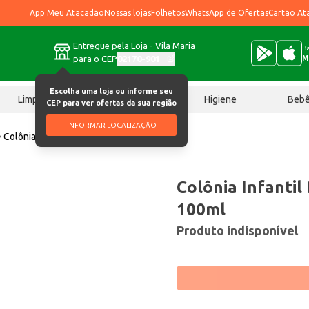
App Meu Atacadão
Nossas lojas
Folhetos
WhatsApp de Ofertas
Cartão At
Entregue pela Loja - Vila Maria
Ba
para o CEP
02170-901
M
Escolha uma loja ou informe seu
Limpeza
Chocolates
Higiene
Beb
CEP para ver ofertas da sua região
INFORMAR LOCALIZAÇÃO
Colônia Infantil Bebê Love Suave 100ml
Colônia Infanti
100ml
Produto indisponível