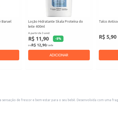
é Baruel
Loção Hidratante Skala Proteína do
Talco Antiss
leite 400ml
A partir de 3 unid.
R$ 5,90
R$ 11,90
-
8
%
R$ 12,90
ou
/ cada
ADICIONAR
a sensação de frescor e bem-estar para o seu bebê. Desenvolvida com uma fragrâ