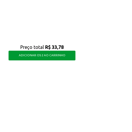
 com fragrância suave e que respeite a pele sensível do bebê, proporcionando
Preço total
R$ 33,78
ADICIONAR OS 2 AO CARRINHO