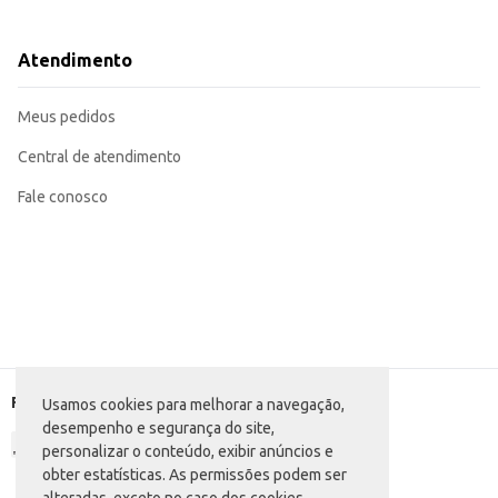
Indicado para uso doméstico por consumidores que buscam uma coloração pret
A Coloração Creme para Cabelo Márcia 1.01 Preto Intenso Kit proporciona um
proporcionando um resultado satisfatório para diversos tipos de cabelo.
Atendimento
Marca: Márcia
Departamento: Higiene e perfumaria
Categoria: Tintura para cabelo
Meus pedidos
EAN: 7896221807206
Central de atendimento
Fale conosco
Formas de pagamento
Usamos cookies para melhorar a navegação,
desempenho e segurança do site,
personalizar o conteúdo, exibir anúncios e
obter estatísticas. As permissões podem ser