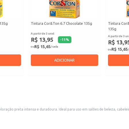
 135g
Tintura Cor&Ton 6.7 Chocolate 135g
Tintura Cor
135g
A partir de 3 unid.
A partir de 3 un
R$ 13,95
-
11
%
R$ 13,9
R$ 15,65
ou
/ cada
R$ 15,65
ou
/
ADICIONAR
eleireiros e também para venda em lojas de cosméticos e perfumarias. A
l e para o consumidor final.
 e de alta qualidade.
da por coloração capilar de qualidade.