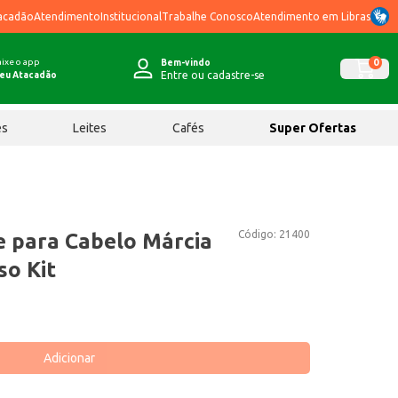
acadão
Atendimento
Institucional
Trabalhe Conosco
Atendimento em Libras
ixe o app
0
Bem-vindo
Entre ou cadastre-se
eu Atacadão
ês
Leites
Cafés
Super Ofertas
Código:
21400
 para Cabelo Márcia
so Kit
Adicionar