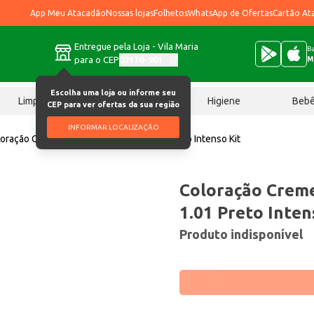
App Meu Atacadão
Nossas lojas
Folhetos
WhatsApp de Ofertas
Cartão At
Entregue pela Loja - Vila Maria
Ba
para o CEP
02170-901
M
Escolha uma loja ou informe seu
Limpeza
Chocolates
Higiene
Beb
CEP para ver ofertas da sua região
INFORMAR LOCALIZAÇÃO
oração Creme para Cabelo Márcia 1.01 Preto Intenso Kit
Coloração Creme
1.01 Preto Inten
Produto indisponível