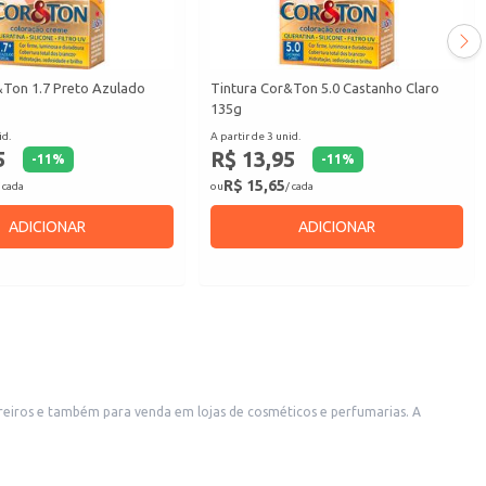
&Ton 1.7 Preto Azulado
Tintura Cor&Ton 5.0 Castanho Claro
135g
id.
A partir de 3 unid.
5
R$ 13,95
-
11
%
-
11
%
R$ 15,65
 cada
ou
/ cada
ADICIONAR
ADICIONAR