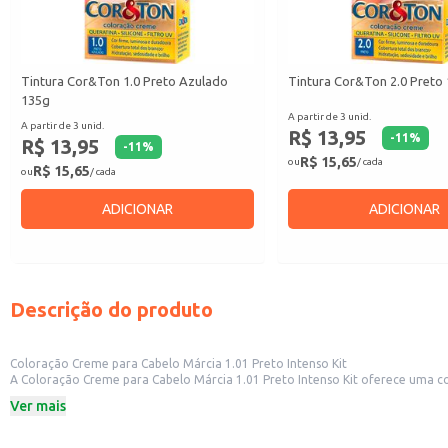
Tintura Cor&Ton 1.0 Preto Azulado
Tintura Cor&Ton 2.0 Preto
135g
A partir de 3 unid.
A partir de 3 unid.
R$ 13,95
-
11
%
R$ 13,95
-
11
%
R$ 15,65
ou
/ cada
R$ 15,65
ou
/ cada
ADICIONAR
ADICIONAR
Descrição do produto
Coloração Creme para Cabelo Márcia 1.01 Preto Intenso Kit
A Coloração Creme para Cabelo Márcia 1.01 Preto Intenso Kit oferece uma coloração preta intensa e duradoura. Ideal para uso em salões de beleza, cab
embalagem em kit facilita o uso e proporciona praticidade para o profissiona
Ver mais
Dicas de uso:
Para uso profissional em salões de beleza, garantindo resultados consistentes
Ideal para revenda em lojas de cosméticos e perfumarias, atendendo a deman