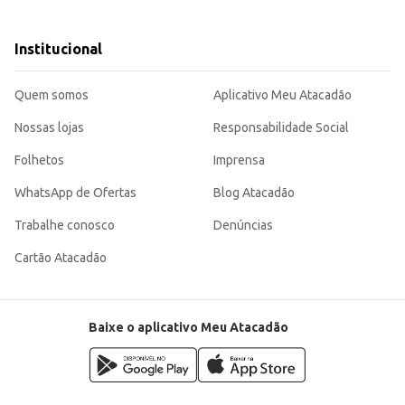
a intensa e fácil de aplicar.
a cobertura eficiente dos fios, resultando em um cabelo com cor vibrante e d
Institucional
Quem somos
Aplicativo Meu Atacadão
Nossas lojas
Responsabilidade Social
Folhetos
Imprensa
WhatsApp de Ofertas
Blog Atacadão
Trabalhe conosco
Denúncias
Cartão Atacadão
Baixe o aplicativo Meu Atacadão