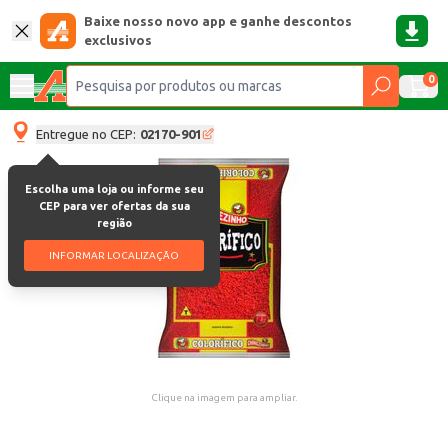
Baixe nosso novo app e ganhe descontos
exclusivos
0
Entregue no CEP:
02170-901
Escolha uma loja ou informe seu
CEP para ver ofertas da sua
região
INFORMAR LOCALIZAÇÃO
Clique na imagem para ampliar.