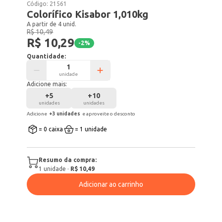
Código:
21561
Colorífico Kisabor 1,010kg
A partir de 4 unid.
R$ 10,49
R$ 10,29
-
2
%
Quantidade:
unidade
Adicione mais:
+
5
+
10
unidades
unidades
Adicione
+
3
unidade
s
e aproveite o desconto
= 0 caixa
= 1 unidade
Resumo da compra:
1
unidade
·
R$ 10,49
Adicionar ao carrinho