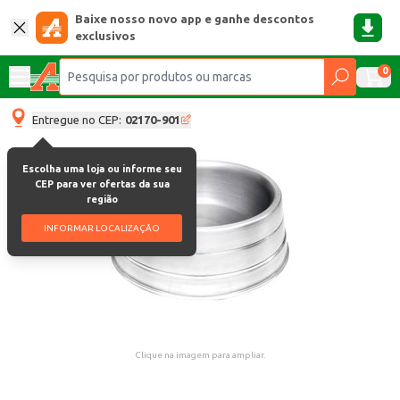
Baixe nosso novo app e ganhe descontos
exclusivos
0
Entregue no CEP:
02170-901
Escolha uma loja ou informe seu
CEP para ver ofertas da sua
região
INFORMAR LOCALIZAÇÃO
Clique na imagem para ampliar.