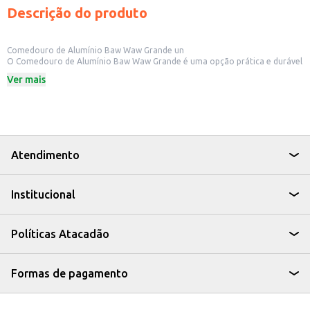
Descrição do produto
Comedouro de Alumínio Baw Waw Grande un
O Comedouro de Alumínio Baw Waw Grande é uma opção prática e durável
para alimentar seu pet. Ideal para cães de portes maiores, este comedouro
Ver mais
oferece uma solução higiênica e de fácil limpeza para o dia a dia.
Dicas de Uso:
Ideal para uso doméstico, proporcionando uma área de alimentação
adequada para seu cão.
Pode ser utilizado em ambientes internos e externos.
Fácil de limpar, garantindo a higiene e saúde do seu pet.
O Comedouro de Alumínio Baw Waw Grande é uma escolha que combina
Atendimento
funcionalidade e durabilidade, facilitando a rotina de alimentação do seu
cão.
Institucional
Políticas Atacadão
Formas de pagamento