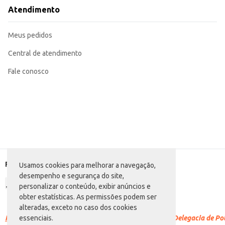
Marca: Baw Waw
Atendimento
Departamento: Pet Shop
Categoria: Comedouro e bebedouro
Referência: 146
Meus pedidos
EAN: 27561905
Central de atendimento
Fale conosco
Formas de pagamento
Usamos cookies para melhorar a navegação,
desempenho e segurança do site,
personalizar o conteúdo, exibir anúncios e
obter estatísticas. As permissões podem ser
alteradas, exceto no caso dos cookies
Racismo é crime.
Denuncie. Disque 100 ou procure a Delegacia de Polí
essenciais.