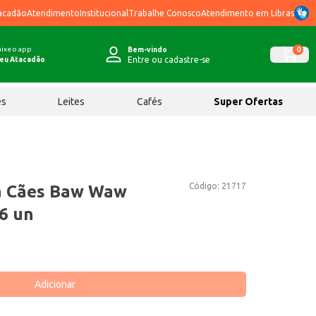
acadão
Atendimento
Institucional
Trabalhe Conosco
Atendimento em Libras
ixe o app
0
Bem-vindo
Entre ou cadastre-se
eu Atacadão
ês
Leites
Cafés
Super Ofertas
Código:
21717
a Cães Baw Waw
6 un
Adicionar