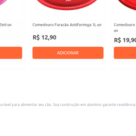
5ml un
Comedouro Furacão Antiformiga 1L un
Comedouro F
un
R$ 12,90
R$ 19,9
ADICIONAR
dade de limpeza. Ideal para uso doméstico, este comedouro também
ndo a demanda por produtos resistentes e de boa qualidade para cães de divers
 do seu pet.
ndendo a um público amplo de donos de cães.
m canis, hotéis para animais ou outros estabelecimentos que oferecem serviços para cães.
a Cães Baw Waw Alumínio Ref: 146 uma escolha eficiente e confiável para o dia