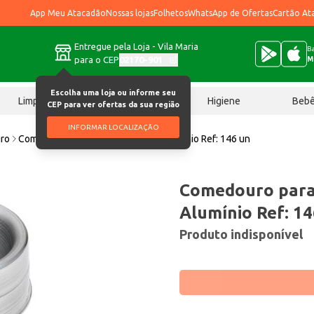
App Meu Atacadão
Nossas lojas
Folhetos
WhatsApp de Ofertas
Cartão At
Entregue pela Loja - Vila Maria
Ba
para o CEP
02170-901
M
Escolha uma loja ou informe seu
Limpeza
Chocolates
Higiene
Beb
CEP para ver ofertas da sua região
INFORMAR LOCALIZAÇÃO
ro
Comedouro para Cães Baw Waw Alumínio Ref: 146 un
Comedouro par
Alumínio Ref: 14
Produto indisponível