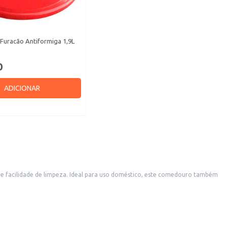
uracão Antiformiga 1,9L
0
ADICIONAR
os portes.
 a dia do seu cão, ou para o seu negócio.