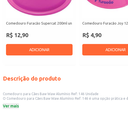
Comedouro Furacão Supercat 200ml un
Comedouro Furacão Joy 12
R$ 12,90
R$ 4,90
ADICIONAR
ADICIONAR
Descrição do produto
Comedouro para Cães Baw Waw Alumínio Ref: 146 Unidade
O Comedouro para Cães Baw Waw Alumínio Ref: 146 é uma opção prática e durável para alimentar seu cão. Sua construção em alumínio garante resistência e facili
é uma excelente opção para revenda em pet shops e lojas de animais, atende
Ver mais
Dicas de Uso:
Para uso doméstico: Fácil de limpar e manter a higiene, garantindo a saúde
Para revenda em pet shops: Um produto de alta rotatividade, ate
Para estabelecimentos comerciais: Pode ser utilizado e
A resistência do alumínio e a praticidade na limpeza tornam o Comedouro par