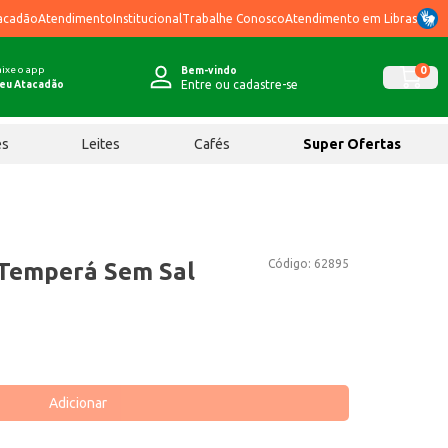
acadão
Atendimento
Institucional
Trabalhe Conosco
Atendimento em Libras
ixe o app
0
Bem-vindo
Entre ou cadastre-se
eu Atacadão
ês
Leites
Cafés
Super Ofertas
Código:
62895
Temperá Sem Sal
Adicionar