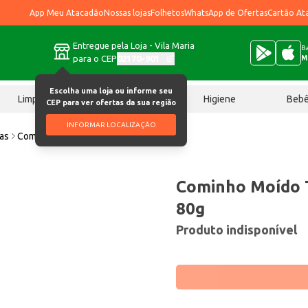
App Meu Atacadão
Nossas lojas
Folhetos
WhatsApp de Ofertas
Cartão At
Entregue pela Loja - Vila Maria
Ba
para o CEP
02170-901
M
Escolha uma loja ou informe seu
Limpeza
Chocolates
Higiene
Beb
CEP para ver ofertas da sua região
INFORMAR LOCALIZAÇÃO
ias
Cominho Moído Temperá Sem Sal 80g
Cominho Moído 
80g
Produto indisponível