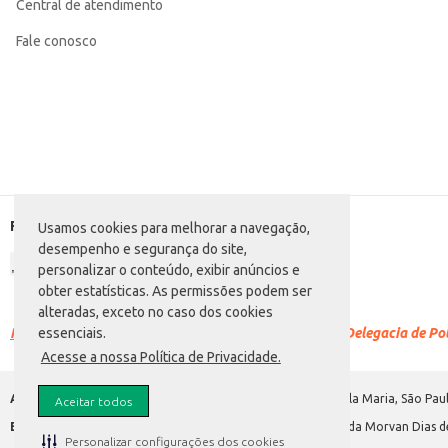
Central de atendimento
Fale conosco
Formas de pagamento
Usamos cookies para melhorar a navegação,
desempenho e segurança do site,
personalizar o conteúdo, exibir anúncios e
obter estatísticas. As permissões podem ser
alteradas, exceto no caso dos cookies
Racismo é crime.
Denuncie. Disque 100 ou procure a Delegacia de Polí
essenciais.
Acesse a nossa Política de Privacidade.
Atacadão S.A.
Avenida Morvan Dias de Figueiredo, 6169, Vila Maria, São Paul
Aceitar todos
Envio de documentos administrativos e jurídicos:
Avenida Morvan Dias de
Personalizar configurações dos cookies