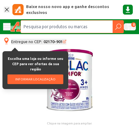
Baixe nosso novo app e ganhe descontos
exclusivos
0
Entregue no CEP:
02170-901
Escolha uma loja ou informe seu
CEP para ver ofertas da sua
região
INFORMAR LOCALIZAÇÃO
Clique na imagem para ampliar.