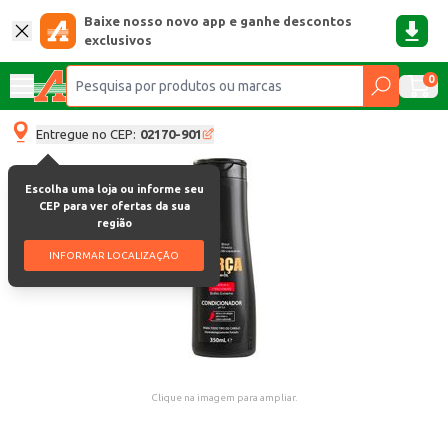
Baixe nosso novo app e ganhe descontos
exclusivos
0
Entregue no CEP:
02170-901
Escolha uma loja ou informe seu
CEP para ver ofertas da sua
região
INFORMAR LOCALIZAÇÃO
Clique na imagem para ampliar.