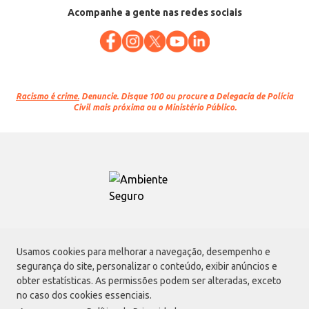
Acompanhe a gente nas redes sociais
Racismo é crime.
Denuncie. Disque 100 ou procure a Delegacia de Polícia
Civil mais próxima ou o Ministério Público.
Atacadão S.A.
Usamos cookies para melhorar a navegação, desempenho e
Avenida Morvan Dias de Figueiredo, 6169, Vila Maria, São Paulo - SP | CEP
segurança do site, personalizar o conteúdo, exibir anúncios e
02170-901 | CNPJ: 75.315.333/0001-09
obter estatísticas. As permissões podem ser alteradas, exceto
Envio de documentos administrativos e jurídicos:
no caso dos cookies essenciais.
Avenida Morvan Dias de Figueiredo, 6169, Vila Maria, São Paulo - SP | CEP