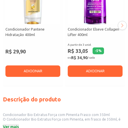
Condicionador Pantene
Condicionador Elseve Collagen
Hidratação 400ml
Lifter 400ml
A partir de 3 unid.
R$ 33,05
R$ 29,90
-
5
%
R$ 34,90
ou
/ cada
ADICIONAR
ADICIONAR
Descrição do produto
Condicionador Bio Extratus Força com Pimenta Frasco com 350ml
O Condicionador Bio Extratus Força com Pimenta, em frasco de 350ml, é
uma opção para quem busca um condicionador para cabelos. Sua
Ver mais