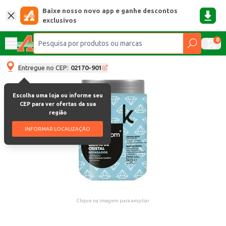
Baixe nosso novo app e ganhe descontos
exclusivos
0
Entregue no CEP:
02170-901
Escolha uma loja ou informe seu
CEP para ver ofertas da sua
região
INFORMAR LOCALIZAÇÃO
Clique na imagem para ampliar.