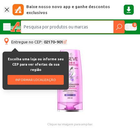
Baixe nosso novo app e ganhe descontos
exclusivos
0
Entregue no CEP:
02170-901
Escolha uma loja ou informe seu
CEP para ver ofertas da sua
região
INFORMAR LOCALIZAÇÃO
Clique na imagem para ampliar.