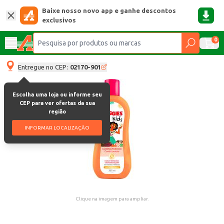
Baixe nosso novo app e ganhe descontos
exclusivos
0
Entregue no CEP:
02170-901
Escolha uma loja ou informe seu
CEP para ver ofertas da sua
região
INFORMAR LOCALIZAÇÃO
Clique na imagem para ampliar.