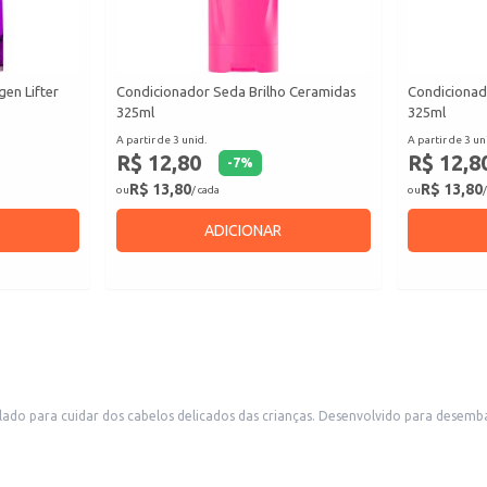
gen Lifter
Condicionador Seda Brilho Ceramidas
Condicionad
325ml
325ml
A partir de 3 unid.
A partir de 3 un
R$ 12,80
R$ 12,8
-
7
%
R$ 13,80
R$ 13,80
ou
/ cada
ou
/
ADICIONAR
o para cuidar dos cabelos delicados das crianças. Desenvolvido para desembar