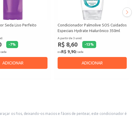
or Seda Liso Perfeito
Condicionador Palmolive SOS Cuidados
Especiais Hydrate Hialurônico 350ml
id.
A partir de 3 unid.
0
R$ 8,60
-
7
%
-
13
%
R$ 9,90
 cada
ou
/ cada
ADICIONAR
ADICIONAR
açar os fios, deixando-os macios e fáceis de pentear, este condicionador é