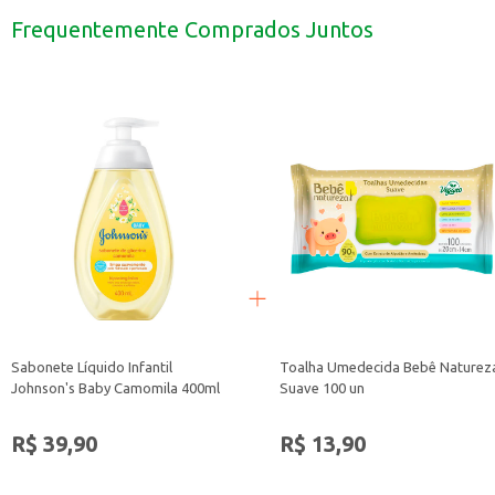
Enxágue abundantemente.
Frequentemente Comprados Juntos
Pode ser usado em casa, para cuidar dos cabelos das crianças.
O Condicionador Infantil Johnson's Baby é uma escolha para quem busca prat
Sabonete Líquido Infantil
Toalha Umedecida Bebê Naturez
Johnson's Baby Camomila 400ml
Suave 100 un
R$ 39,90
R$ 13,90