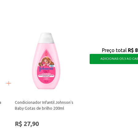
icidade e cuidado com os cabelos dos pequenos, proporcionando uma rotina de h
Preço total
R$ 8
ADICIONAR OS 3 AO CA
a
Condicionador Infantil Johnson's
Baby Gotas de brilho 200ml
R$ 27,90