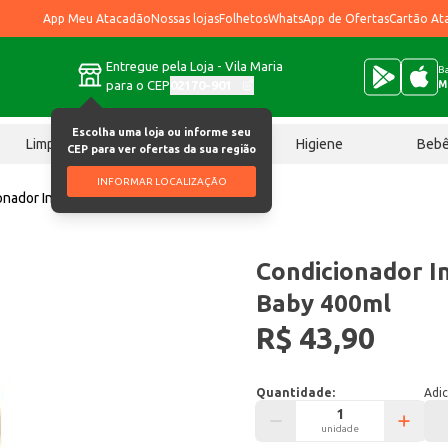
App Meu Atacadão
Nossas lojas
Folhetos
WhatsApp de Ofertas
Cartão At
Entregue pela Loja - Vila Maria
Ba
para o CEP
02170-901
M
Escolha uma loja ou informe seu
Limpeza
Chocolates
Higiene
Beb
CEP para ver ofertas da sua região
INFORMAR LOCALIZAÇÃO
onador Infantil Johnson's Baby 400ml
Condicionador In
Baby 400ml
R$ 43,90
Quantidade:
Adic
unidade