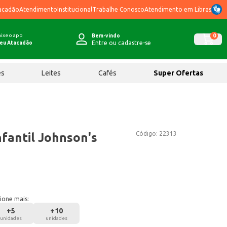
acadão
Atendimento
Institucional
Trabalhe Conosco
Atendimento em Libras
ixe o app
0
Bem-vindo
Entre ou cadastre-se
eu Atacadão
ês
Leites
Cafés
Super Ofertas
Código:
22313
fantil Johnson's
ione mais:
+
5
+
10
unidades
unidades