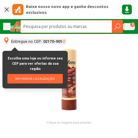
Baixe nosso novo app e ganhe descontos
exclusivos
0
Entregue no CEP:
02170-901
Escolha uma loja ou informe seu
CEP para ver ofertas da sua
região
INFORMAR LOCALIZAÇÃO
Clique na imagem para ampliar.