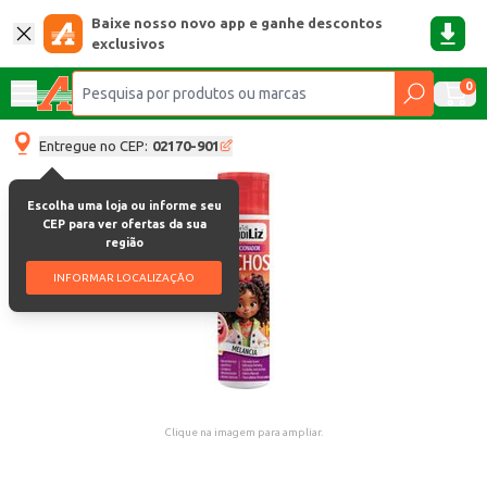
Baixe nosso novo app e ganhe descontos
exclusivos
0
Entregue no CEP:
02170-901
Escolha uma loja ou informe seu
CEP para ver ofertas da sua
região
INFORMAR LOCALIZAÇÃO
Clique na imagem para ampliar.