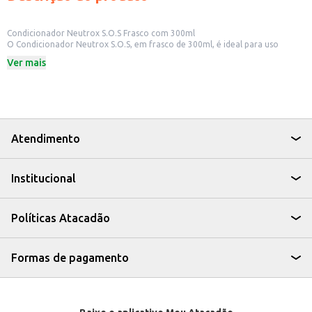
Condicionador Neutrox S.O.S Frasco com 300ml
O Condicionador Neutrox S.O.S, em frasco de 300ml, é ideal para uso
doméstico e em estabelecimentos comerciais como salões de beleza e
Ver mais
barbearias. Sua fórmula auxilia no cuidado dos cabelos.
Conteúdo: 300ml
Marca: Neutrox
Dicas de Uso:
Aplique após o uso do shampoo, massageando suavemente os fios.
Enxágue abundantemente com água.
Para melhores resultados, utilize a linha completa Neutrox S.O.S.
Atendimento
O Condicionador Neutrox S.O.S oferece praticidade e auxilia na
manutenção da saúde dos cabelos, sendo uma opção eficiente para o dia a
dia.
Institucional
Políticas Atacadão
Formas de pagamento