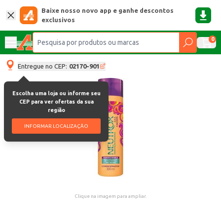
Baixe nosso novo app e ganhe descontos
exclusivos
0
Entregue no CEP:
02170-901
Escolha uma loja ou informe seu
CEP para ver ofertas da sua
região
INFORMAR LOCALIZAÇÃO
Clique na imagem para ampliar.