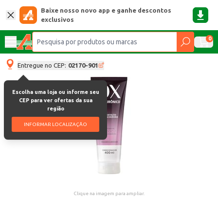
Baixe nosso novo app e ganhe descontos
exclusivos
0
Entregue no CEP:
02170-901
Escolha uma loja ou informe seu
CEP para ver ofertas da sua
região
INFORMAR LOCALIZAÇÃO
Clique na imagem para ampliar.