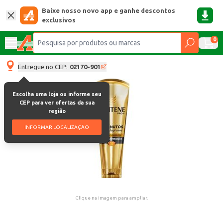
Baixe nosso novo app e ganhe descontos
exclusivos
0
Entregue no CEP:
02170-901
Escolha uma loja ou informe seu
CEP para ver ofertas da sua
região
INFORMAR LOCALIZAÇÃO
Clique na imagem para ampliar.