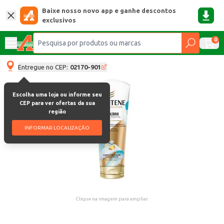
Baixe nosso novo app e ganhe descontos
exclusivos
0
Entregue no CEP:
02170-901
Escolha uma loja ou informe seu
CEP para ver ofertas da sua
região
INFORMAR LOCALIZAÇÃO
Clique na imagem para ampliar.