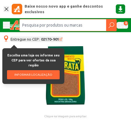
Baixe nosso novo app e ganhe descontos
exclusivos
0
Entregue no CEP:
02170-901
Escolha uma loja ou informe seu
CEP para ver ofertas da sua
região
INFORMAR LOCALIZAÇÃO
Clique na imagem para ampliar.