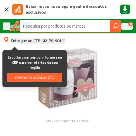
Baixe nosso novo app e ganhe descontos
exclusivos
0
Entregue no CEP:
02170-901
Escolha uma loja ou informe seu
CEP para ver ofertas da sua
região
INFORMAR LOCALIZAÇÃO
Clique na imagem para ampliar.