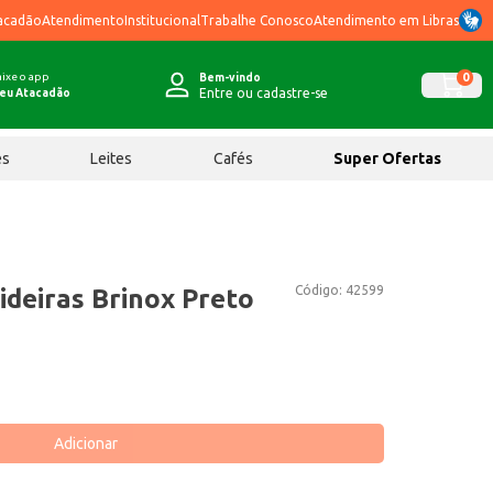
acadão
Atendimento
Institucional
Trabalhe Conosco
Atendimento em Libras
ixe o app
0
Bem-vindo
Entre ou cadastre-se
eu Atacadão
ês
Leites
Cafés
Super Ofertas
Código:
42599
ideiras Brinox Preto
Adicionar