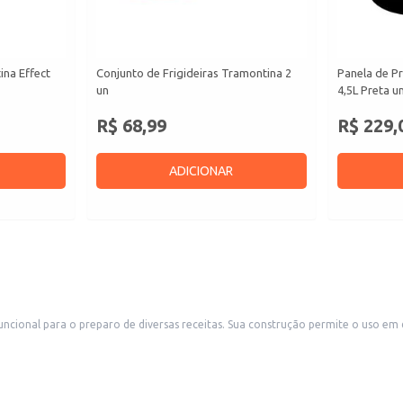
ina Effect
Conjunto de Frigideiras Tramontina 2
Panela de P
un
4,5L Preta u
R$ 68,99
R$ 229,
ADICIONAR
 uso em diferentes tipos de fogão, facilitando o dia a dia na cozinha. Ideal para uso
de utilidades domésticas, supermercados e lojas de departamento.
pecificações do fabricante).