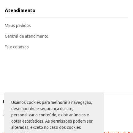
Recomendado para uso doméstico e revenda em estabelecimentos comerciai
O Conjunto de Frigideiras Brinox Preto de 2 peças oferece praticidade e resi
Atendimento
Marca: Brinox
Departamento: Utilidades domésticas
Categoria: Panela
Meus pedidos
Quantidade de peças: 2
Cor: Preto
EAN: 7896553917741
Central de atendimento
Fale conosco
Formas de pagamento
Usamos cookies para melhorar a navegação,
desempenho e segurança do site,
personalizar o conteúdo, exibir anúncios e
obter estatísticas. As permissões podem ser
alteradas, exceto no caso dos cookies