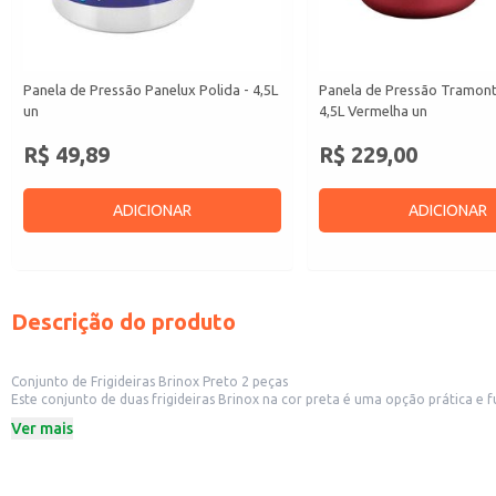
Panela de Pressão Panelux Polida - 4,5L
Panela de Pressão Tramont
un
4,5L Vermelha un
R$ 49,89
R$ 229,00
ADICIONAR
ADICIONAR
Descrição do produto
Conjunto de Frigideiras Brinox Preto 2 peças
Este conjunto de duas frigideiras Brinox na cor preta é uma opção prática e funcional para o preparo de diversas receitas. Sua construção permite o
doméstico, também se apresenta como uma boa opção para revenda em lojas 
Ver mais
Dicas de uso:
Ideal para fritar, refogar e preparar diversos tipos de alimentos.
Apropriado para uso em fogões a gás, elétricos e vitrocerâmicos (verificar es
Fácil de limpar e manter.