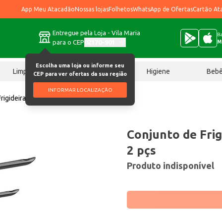
App Meu Atacadão
Nossas lojas
Folhetos
WhatsApp de Ofertas
Cartão At
Entregue pela Loja - Vila Maria
Ba
para o CEP
02170-901
M
Escolha uma loja ou informe seu
Limpeza
Chocolates
Higiene
Beb
CEP para ver ofertas da sua região
INFORMAR LOCALIZAÇÃO
rigideiras Brinox Preto 2 pçs
Conjunto de Frig
2 pçs
Produto indisponível