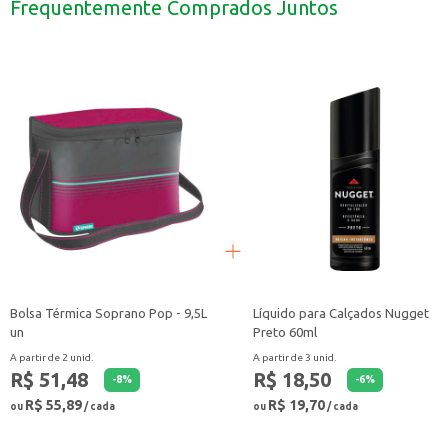
Frequentemente Comprados Juntos
Dicas de Uso:
Utilize as frigideiras para preparar refeições rápidas e práticas.
Aproveite a versatilidade para cozinhar diferentes tipos de alimentos.
Ideal para quem busca praticidade e durabilidade na cozinha.
Com o conjunto de frigideiras Tramontina, você terá a combinação perfeita de
Bolsa Térmica Soprano Pop - 9,5L
Líquido para Calçados Nugget
un
Preto 60ml
A partir de 2 unid.
A partir de 3 unid.
R$ 51,48
R$ 18,50
-
8
%
-
6
%
R$ 55,89
R$ 19,70
ou
/ cada
ou
/ cada