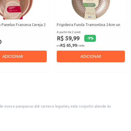
ra Panelux Francesa Cereja 2
Frigideira Funda Tramontina 24cm un
A partir de 2 unid.
R$ 59,99
-
9
%
0
R$ 65,99
ou
/ cada
ADICIONAR
ADICIONAR
sde ovos e panquecas até carnes e legumes, este conjunto atende às