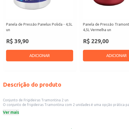
Panela de Pressão Panelux Polida - 4,5L
Panela de Pressão Tramont
un
4,5L Vermelha un
R$ 39,90
R$ 229,00
ADICIONAR
ADICIONAR
Descrição do produto
Conjunto de Frigideiras Tramontina 2 un
O conjunto de frigideiras Tramontina com 2 unidades é uma opção prática par
necessidades de quem busca versatilidade e eficiência no preparo das refeiçõ
Ver mais
Este conjunto é adequado para:
Uso doméstico em cozinhas de todos os tamanhos.
Estabelecimentos comerciais como restaurantes e lanchonetes.
Revenda em lojas de utilidades domésticas.