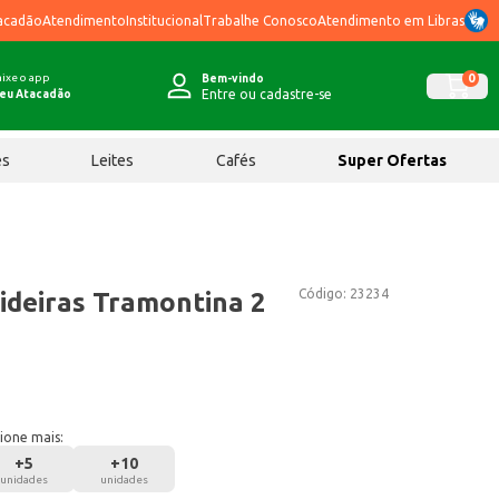
acadão
Atendimento
Institucional
Trabalhe Conosco
Atendimento em Libras
ixe o app
0
Bem-vindo
Entre ou cadastre-se
eu Atacadão
ês
Leites
Cafés
Super Ofertas
Código:
23234
ideiras Tramontina 2
ione mais:
+
5
+
10
unidades
unidades