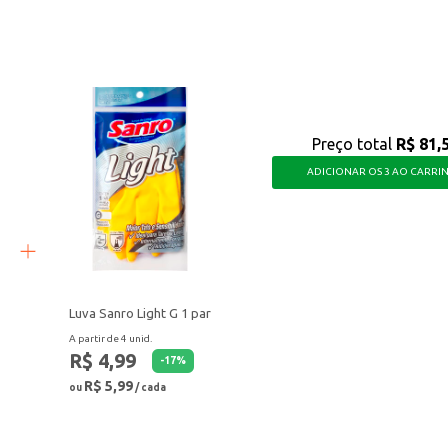
 funcionalidade e durabilidade, tornando o preparo de suas refeições mais simp
Preço total
R$ 81,
ADICIONAR OS 3 AO CARRI
Luva Sanro Light G 1 par
A partir de 4 unid.
R$ 4,99
-
17
%
R$ 5,99
ou
/ cada