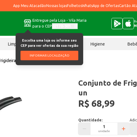
App Meu Atacadão
Nossas lojas
Folhetos
WhatsApp de Ofertas
Cartão At
Entregue pela Loja - Vila Maria
Ba
para o CEP
02170-901
M
Escolha uma loja ou informe seu
Limpeza
Chocolates
Higiene
Beb
CEP para ver ofertas da sua região
INFORMAR LOCALIZAÇÃO
rigideiras Tramontina 2 un
Conjunto de Frig
un
R$ 68,99
Quantidade:
Adic
unidade