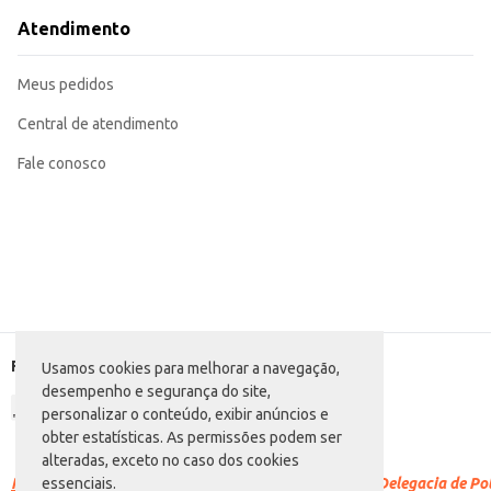
Atendimento
Meus pedidos
Central de atendimento
Fale conosco
Formas de pagamento
Usamos cookies para melhorar a navegação,
desempenho e segurança do site,
personalizar o conteúdo, exibir anúncios e
obter estatísticas. As permissões podem ser
alteradas, exceto no caso dos cookies
Racismo é crime.
Denuncie. Disque 100 ou procure a Delegacia de Polí
essenciais.