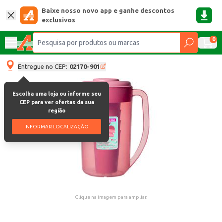
Baixe nosso novo app e ganhe descontos
exclusivos
0
Entregue no CEP:
02170-901
Escolha uma loja ou informe seu
CEP para ver ofertas da sua
região
INFORMAR LOCALIZAÇÃO
Clique na imagem para ampliar.