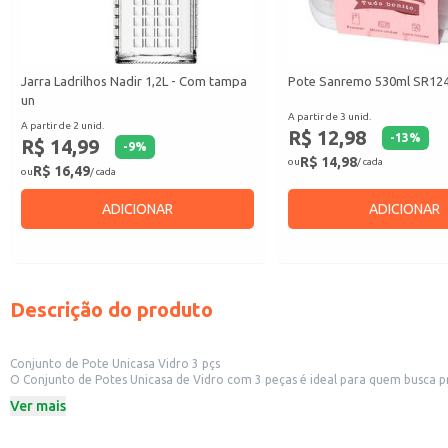
Jarra Ladrilhos Nadir 1,2L - Com tampa
Pote Sanremo 530ml SR124/
un
A partir de 3 unid.
A partir de 2 unid.
R$ 12,98
-
13
%
R$ 14,99
-
9
%
R$ 14,98
ou
/ cada
R$ 16,49
ou
/ cada
ADICIONAR
ADICIONAR
Descrição do produto
Conjunto de Pote Unicasa Vidro 3 pçs
O Conjunto de Potes Unicasa de Vidro com 3 peças é ideal para quem busca p
Dicas de Uso:
Ver mais
Armazenamento de sobras de alimentos.
Organização de ingredientes para receitas.
Conservação de alimentos na geladeira.