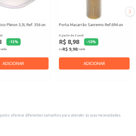
co Pleion 3,3L Ref. 356 un
Porta Macarrão Sanremo Ref.694 un
id.
A partir de 3 unid.
8
R$ 8,98
-
13
%
-
10
%
R$ 9,98
 cada
ou
/ cada
ADICIONAR
ADICIONAR
njunto oferece diferentes tamanhos para atender às suas necessidades.