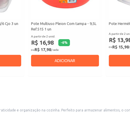
6 Cjo 3 un
Pote Multiuso Pleion Com tampa - 9,5L
Pote Herméti
Ref.515 1 un
A partir de 2 un
A partir de 2 unid.
R$ 13,9
R$ 16,98
-
6
%
R$ 15,98
ou
/
R$ 17,98
ou
/ cada
ADICIONAR
raticidade e organização na cozinha. Perfeito para armazenar alimentos, o co