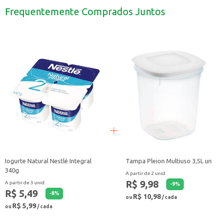
Com o Conjunto de Potes Unicasa, você terá a praticidade de um produto fáci
Frequentemente Comprados Juntos
Iogurte Natural Nestlé Integral
Tampa Pleion Multiuso 3,5L un
340g
A partir de 2 unid.
R$ 9,98
A partir de 3 unid.
-
9
%
R$ 5,49
-
8
%
R$ 10,98
ou
/ cada
R$ 5,99
ou
/ cada