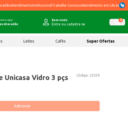
acadão
Atendimento
Institucional
Trabalhe Conosco
Atendimento em Libras
ixe o app
0
Bem-vindo
Entre ou cadastre-se
eu Atacadão
ês
Leites
Cafés
Super Ofertas
Código:
23239
 Unicasa Vidro 3 pçs
Adicionar