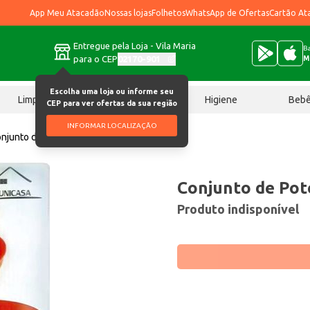
App Meu Atacadão
Nossas lojas
Folhetos
WhatsApp de Ofertas
Cartão At
Entregue pela Loja - Vila Maria
Ba
para o CEP
02170-901
M
Escolha uma loja ou informe seu
Limpeza
Chocolates
Higiene
Beb
CEP para ver ofertas da sua região
INFORMAR LOCALIZAÇÃO
njunto de Pote Unicasa Vidro 3 pçs
Conjunto de Pote
Produto indisponível