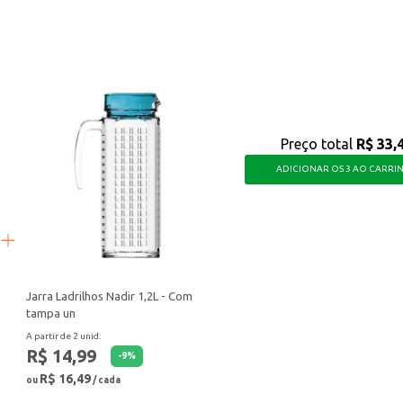
l de limpar e que ajuda a manter seus alimentos frescos por mais tempo, otimi
Preço total
R$ 33,
ADICIONAR OS 3 AO CARRI
Jarra Ladrilhos Nadir 1,2L - Com
tampa un
A partir de 2 unid.
R$ 14,99
-
9
%
R$ 16,49
ou
/ cada