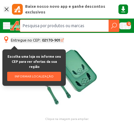
Baixe nosso novo app e ganhe descontos
exclusivos
0
Entregue no CEP:
02170-901
Escolha uma loja ou informe seu
CEP para ver ofertas da sua
região
INFORMAR LOCALIZAÇÃO
Clique na imagem para ampliar.