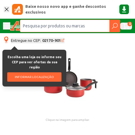
Baixe nosso novo app e ganhe descontos
exclusivos
0
Entregue no CEP:
02170-901
Escolha uma loja ou informe seu
CEP para ver ofertas da sua
região
INFORMAR LOCALIZAÇÃO
Clique na imagem para ampliar.