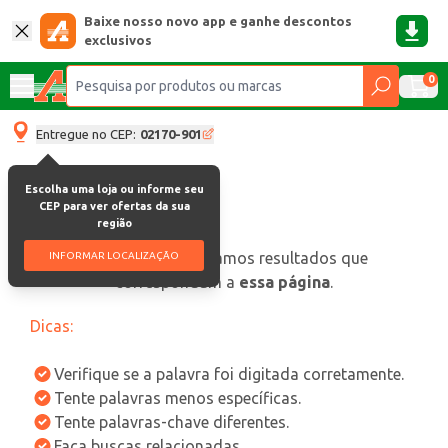
Baixe nosso novo app e ganhe descontos
exclusivos
0
Entregue no CEP:
02170-901
Escolha uma loja ou informe seu
CEP para ver ofertas da sua
região
oops, não encontramos resultados que
INFORMAR LOCALIZAÇÃO
correspondam a
essa página
.
Dicas:
Verifique se a palavra foi digitada corretamente.
Tente palavras menos específicas.
Tente palavras-chave diferentes.
Faça buscas relacionadas.