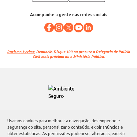
Acompanhe a gente nas redes sociais
Racismo é crime.
Denuncie. Disque 100 ou procure a Delegacia de Polícia
Civil mais próxima ou o Ministério Público.
Atacadão S.A.
Usamos cookies para melhorar a navegação, desempenho e
Avenida Morvan Dias de Figueiredo, 6169, Vila Maria, São Paulo - SP | CEP
segurança do site, personalizar o conteúdo, exibir anúncios e
02170-901 | CNPJ: 75.315.333/0001-09
obter estatísticas. As permissões podem ser alteradas, exceto