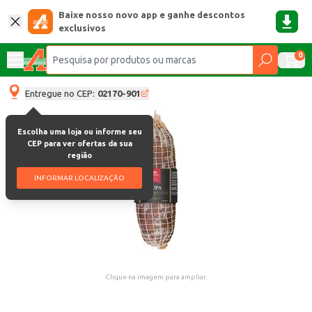
Baixe nosso novo app e ganhe descontos
exclusivos
0
Entregue no CEP:
02170-901
Escolha uma loja ou informe seu
CEP para ver ofertas da sua
região
INFORMAR LOCALIZAÇÃO
Clique na imagem para ampliar.