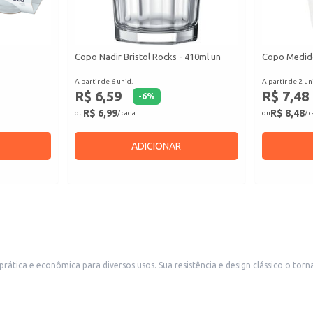
Copo Nadir Bristol Rocks - 410ml un
Copo Medido
A partir de 6 unid.
A partir de 2 un
R$ 6,59
R$ 7,48
-
6
%
R$ 6,99
R$ 8,48
ou
/ cada
ou
/ 
ADICIONAR
ornam ideal para bares, restaurantes e outros estabelecimentos comerciais que
custo-benefício eficiente. Também é uma boa escolha para uso doméstico, em festas e eventos, oferecendo prat