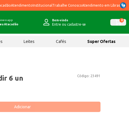
acadão
Atendimento
Institucional
Trabalhe Conosco
Atendimento em Libras
ixe o app
0
Bem-vindo
Entre ou cadastre-se
eu Atacadão
ês
Leites
Cafés
Super Ofertas
Código:
23491
ir 6 un
Adicionar