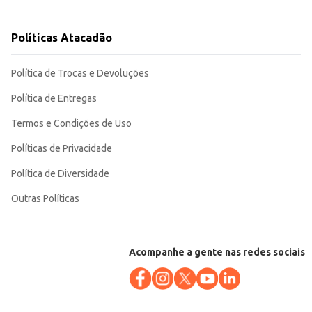
ita o manuseio, transporte e armazenamento, tornando-o uma opção conveniente para o atacado e varejo. A escolha inteligente para quem busca praticidade, resistência e um bom custo-benefício.
Políticas Atacadão
Política de Trocas e Devoluções
Política de Entregas
Termos e Condições de Uso
Políticas de Privacidade
Política de Diversidade
Outras Políticas
Acompanhe a gente nas redes sociais