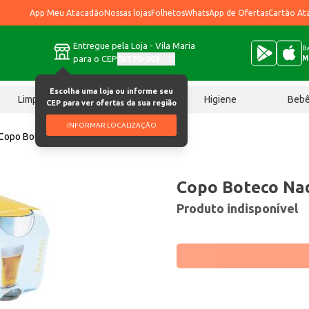
App Meu Atacadão
Nossas lojas
Folhetos
WhatsApp de Ofertas
Cartão At
Entregue pela Loja - Vila Maria
Ba
para o CEP
02170-901
M
Escolha uma loja ou informe seu
Limpeza
Chocolates
Higiene
Beb
CEP para ver ofertas da sua região
INFORMAR LOCALIZAÇÃO
Copo Boteco Nadir 6 un
Copo Boteco Nad
Produto indisponível