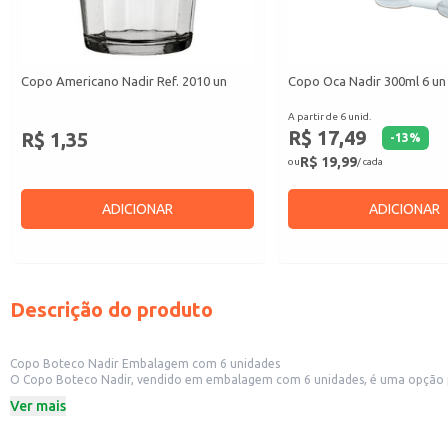
Copo Americano Nadir Ref. 2010 un
Copo Oca Nadir 300ml 6 un
A partir de 6 unid.
R$ 17,49
R$ 1,35
-
13
%
R$ 19,99
ou
/ cada
ADICIONAR
ADICIONAR
Descrição do produto
Copo Boteco Nadir Embalagem com 6 unidades
O Copo Boteco Nadir, vendido em embalagem com 6 unidades, é uma opção prática e econômica para diversos usos. Sua resistência e design clássico o t
buscam um copo durável e de 
Ver mais
Dicas de uso:
Ideal para servir bebidas em bares, restaurantes e lanchonetes.
Perfeito para uso em casa, durante festas e eventos.