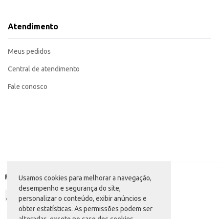
Econômico para revenda em lojas de utilidades domésticas e supermercados.
Sua resistência garante durabilidade e reduz a necessidade de reposição freq
Atendimento
Marca: Nadir
Departamento: Utilidades domésticas
Categoria: Copo, caneca e taça
Meus pedidos
Conteúdo: 6 unidades
EAN: 7891155038191
Central de atendimento
Fale conosco
Formas de pagamento
Usamos cookies para melhorar a navegação,
desempenho e segurança do site,
personalizar o conteúdo, exibir anúncios e
obter estatísticas. As permissões podem ser