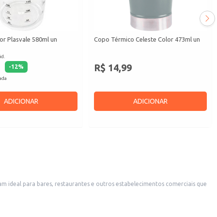
r Plasvale 580ml un
Copo Térmico Celeste Color 473ml un
id.
R$ 14,99
-
12
%
cada
ADICIONAR
ADICIONAR
icidade e conveniência para o consumidor final.