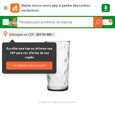
Baixe nosso novo app e ganhe descontos
exclusivos
0
Entregue no CEP:
02170-901
Escolha uma loja ou informe seu
CEP para ver ofertas da sua
região
INFORMAR LOCALIZAÇÃO
Clique na imagem para ampliar.