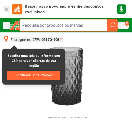
Baixe nosso novo app e ganhe descontos
exclusivos
0
Entregue no CEP:
02170-901
Escolha uma loja ou informe seu
CEP para ver ofertas da sua
região
INFORMAR LOCALIZAÇÃO
Clique na imagem para ampliar.