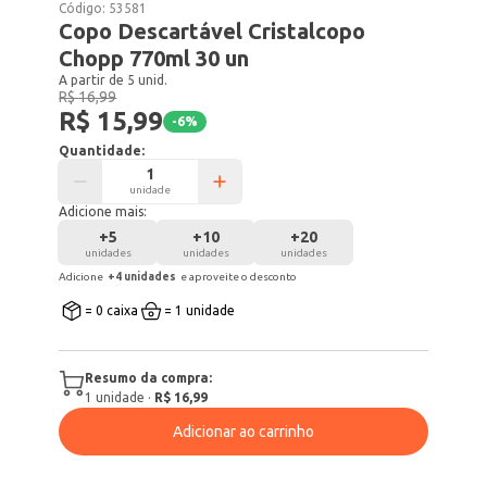
Código:
53581
Copo Descartável Cristalcopo
Chopp 770ml 30 un
A partir de 5 unid.
R$ 16,99
R$ 15,99
-
6
%
Quantidade:
unidade
Adicione mais:
+
5
+
10
+
20
unidades
unidades
unidades
Adicione
+
4
unidade
s
e aproveite o desconto
= 0 caixa
= 1 unidade
Resumo da compra:
1
unidade
·
R$ 16,99
Adicionar ao carrinho