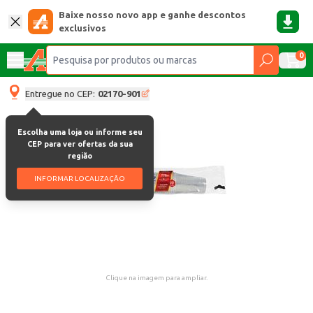
Baixe nosso novo app e ganhe descontos
exclusivos
0
Entregue no CEP:
02170-901
Escolha uma loja ou informe seu
CEP para ver ofertas da sua
região
INFORMAR LOCALIZAÇÃO
Clique na imagem para ampliar.