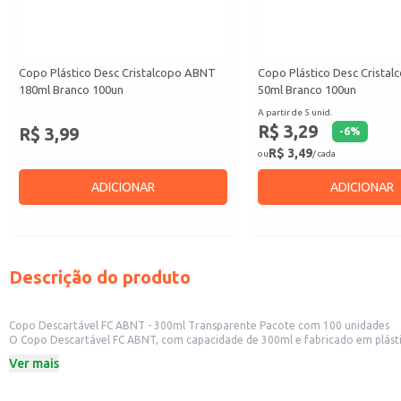
Copo Plástico Desc Cristalcopo ABNT
Copo Plástico Desc Crista
180ml Branco 100un
50ml Branco 100un
A partir de 5 unid.
R$ 3,29
R$ 3,99
-
6
%
R$ 3,49
ou
/ cada
ADICIONAR
ADICIONAR
Descrição do produto
Copo Descartável FC ABNT - 300ml Transparente Pacote com 100 unidades
O Copo Descartável FC ABNT, com capacidade de 300ml e fabricado em plástico transparente, é fornecido em pacotes com 100 un
comerciais, como restaur
Ver mais
Dicas de uso:
Ideal para servir água, refrigerantes, sucos e outras bebidas em eventos e es
Recomendado para uso em festas, reuniões e eventos diversos, oferecendo pr