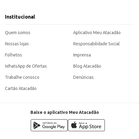
o praticidade e segurança.
diversos tipos de negócios. Sua transparência permite uma boa visualização do conteúdo, e a quantidade em
Institucional
Quem somos
Aplicativo Meu Atacadão
Nossas lojas
Responsabilidade Social
Folhetos
Imprensa
WhatsApp de Ofertas
Blog Atacadão
Trabalhe conosco
Denúncias
Cartão Atacadão
Baixe o aplicativo Meu Atacadão