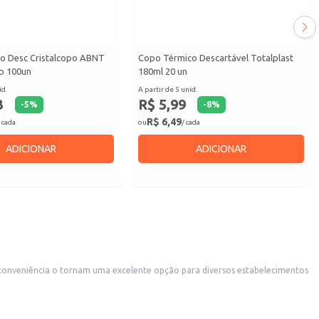
co Desc Cristalcopo ABNT
Copo Térmico Descartável Totalplast
p 100un
180ml 20 un
id.
A partir de 5 unid.
3
R$ 5,99
-
5
%
-
8
%
R$ 6,49
 cada
ou
/ cada
ADICIONAR
ADICIONAR
 copos descartáveis.