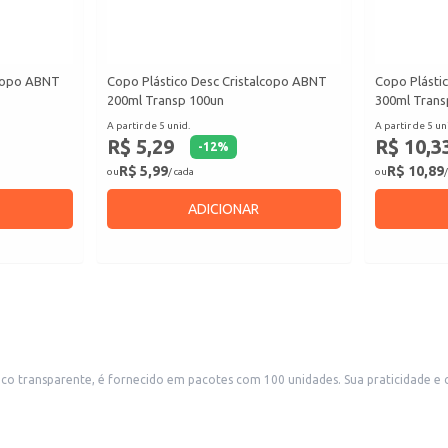
lcopo ABNT
Copo Plástico Desc Cristalcopo ABNT
Copo Plásti
200ml Transp 100un
300ml Trans
A partir de 5 unid.
A partir de 5 un
R$ 5,29
R$ 10,3
-
12
%
R$ 5,99
R$ 10,89
ou
/ cada
ou
/
ADICIONAR
idades. Sua praticidade e conveniência o tornam uma excelente opção para diversos estabelecimentos
antes, lanchonetes, bares e buffets. Também é ideal para eventos, festas e situações que exigem um volume considerável de
tabelecimentos comerciais.
aticidade e higiene.