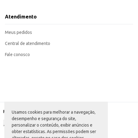
Adequado para uso em serviços de entrega de alimentos e bebidas, garantind
Sua compra em atacado garante economia e praticidade para o seu negócio.
A compra em atacado do Copo Descartável FC ABNT proporciona economia e praticidade, atendendo às necessidades de 
Atendimento
cada pacote facilita o manuseio e armazenamento.
Marca: FC
Departamento: Descartáveis e embalagens
Meus pedidos
Categoria: Copo plástico
Conteúdo: 100 unidades
Capacidade: 300ml
Central de atendimento
EAN: 7897312401976
Fale conosco
Formas de pagamento
Usamos cookies para melhorar a navegação,
desempenho e segurança do site,
personalizar o conteúdo, exibir anúncios e
obter estatísticas. As permissões podem ser