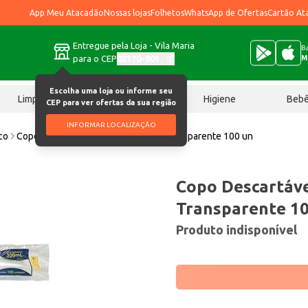
App Meu Atacadão
Nossas lojas
Folhetos
WhatsApp de Ofertas
Cartão At
Entregue pela Loja - Vila Maria
Ba
para o CEP
02170-901
M
Escolha uma loja ou informe seu
Limpeza
Chocolates
Higiene
Beb
CEP para ver ofertas da sua região
INFORMAR LOCALIZAÇÃO
co
Copo Descartável FC ABNT 300ml Transparente 100 un
Copo Descartáve
Transparente 1
Produto indisponível