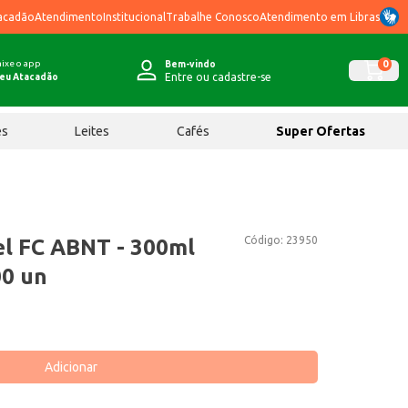
acadão
Atendimento
Institucional
Trabalhe Conosco
Atendimento em Libras
ixe o app
0
Bem-vindo
Entre ou cadastre-se
eu Atacadão
ês
Leites
Cafés
Super Ofertas
Código:
23950
l FC ABNT - 300ml
00 un
Adicionar