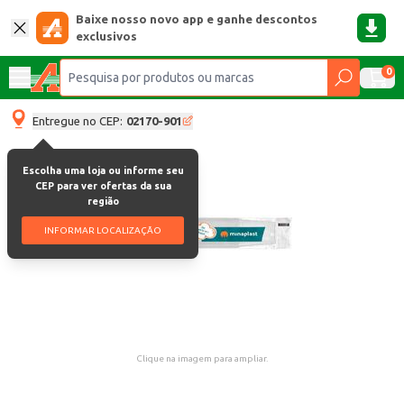
Baixe nosso novo app e ganhe descontos
exclusivos
0
Entregue no CEP:
02170-901
Escolha uma loja ou informe seu
CEP para ver ofertas da sua
região
INFORMAR LOCALIZAÇÃO
Clique na imagem para ampliar.