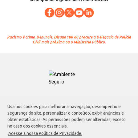
Racismo é crime.
Denuncie. Disque 100 ou procure a Delegacia de Polícia
Civil mais próxima ou o Ministério Público.
Atacadão S.A.
Usamos cookies para melhorar a navegação, desempenho e
Avenida Morvan Dias de Figueiredo, 6169, Vila Maria, São Paulo - SP | CEP
segurança do site, personalizar o conteúdo, exibir anúncios e
02170-901 | CNPJ: 75.315.333/0001-09
obter estatísticas. As permissões podem ser alteradas, exceto
Envio de documentos administrativos e jurídicos:
no caso dos cookies essenciais.
Avenida Morvan Dias de Figueiredo, 6169, Vila Maria, São Paulo - SP | CEP
Acesse a nossa Política de Privacidade.
02170-901