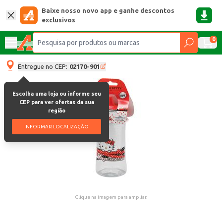
Baixe nosso novo app e ganhe descontos
exclusivos
0
Entregue no CEP:
02170-901
Escolha uma loja ou informe seu
CEP para ver ofertas da sua
região
INFORMAR LOCALIZAÇÃO
Clique na imagem para ampliar.