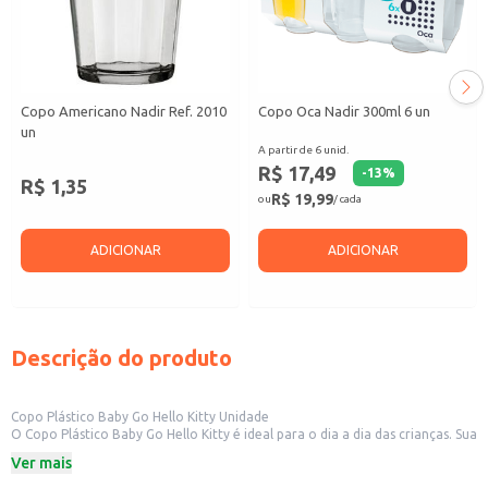
Copo Americano Nadir Ref. 2010
Copo Oca Nadir 300ml 6 un
un
A partir de 6 unid.
R$ 17,49
-
13
%
R$ 1,35
R$ 19,99
ou
/ cada
ADICIONAR
ADICIONAR
Descrição do produto
Copo Plástico Baby Go Hello Kitty Unidade
O Copo Plástico Baby Go Hello Kitty é ideal para o dia a dia das crianças. Sua
praticidade e o design divertido com a Hello Kitty o tornam perfeito para
Ver mais
uso doméstico. A unidade individual facilita a compra e reposição.
Marca: Baby Go