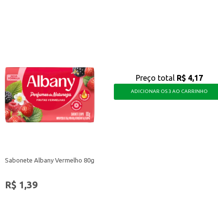
 para seus pacientes.
is.
re praticidade, segurança e economia, tornando-o uma escolha inteligente par
Preço total
R$ 4,17
ADICIONAR OS 3 AO CARRINHO
Sabonete Albany Vermelho 80g
R$ 1,39