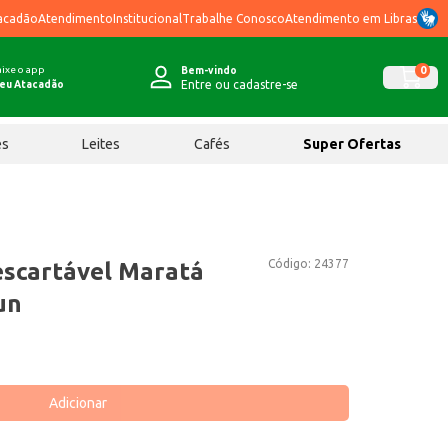
acadão
Atendimento
Institucional
Trabalhe Conosco
Atendimento em Libras
ixe o app
0
Bem-vindo
Entre ou cadastre-se
eu Atacadão
ês
Leites
Cafés
Super Ofertas
Código:
24377
escartável Maratá
un
Adicionar