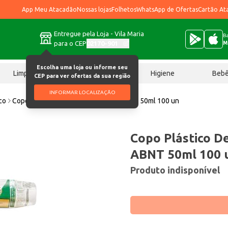
App Meu Atacadão
Nossas lojas
Folhetos
WhatsApp de Ofertas
Cartão At
Entregue pela Loja - Vila Maria
Ba
para o CEP
02170-901
M
Escolha uma loja ou informe seu
Limpeza
Chocolates
Higiene
Beb
CEP para ver ofertas da sua região
INFORMAR LOCALIZAÇÃO
co
Copo Plástico Descartável Maratá ABNT 50ml 100 un
Copo Plástico D
ABNT 50ml 100 
Produto indisponível