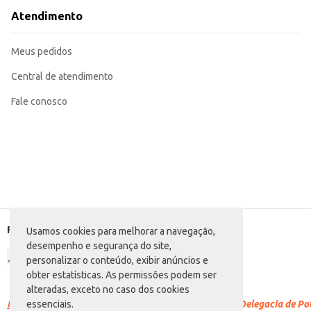
Atendimento
Meus pedidos
Central de atendimento
Fale conosco
Formas de pagamento
Usamos cookies para melhorar a navegação,
desempenho e segurança do site,
personalizar o conteúdo, exibir anúncios e
obter estatísticas. As permissões podem ser
alteradas, exceto no caso dos cookies
Racismo é crime.
Denuncie. Disque 100 ou procure a Delegacia de Polí
essenciais.