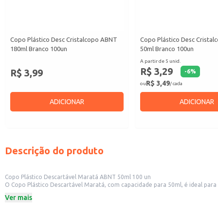
Copo Plástico Desc Cristalcopo ABNT
Copo Plástico Desc Crista
180ml Branco 100un
50ml Branco 100un
A partir de 5 unid.
R$ 3,29
R$ 3,99
-
6
%
R$ 3,49
ou
/ cada
ADICIONAR
ADICIONAR
Descrição do produto
Copo Plástico Descartável Maratá ABNT 50ml 100 un
O Copo Plástico Descartável Maratá, com capacidade para 50ml, é ideal para
praticidade e higiene no dia a dia.
Ver mais
Este copo é fabricado de acordo com as normas da ABNT, garantindo a quali
Dicas de Uso:
Perfeito para servir pequenas porções de café, água e outras bebidas em eve