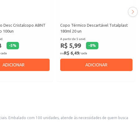
co Desc Cristalcopo ABNT
Copo Térmico Descartável Totalplast
p 100un
180ml 20 un
id.
A partir de 5 unid.
3
R$ 5,99
-
5
%
-
8
%
R$ 6,49
 cada
ou
/ cada
ADICIONAR
ADICIONAR
rciais. Embalado com 100 unidades, atende às necessidades de quem busca