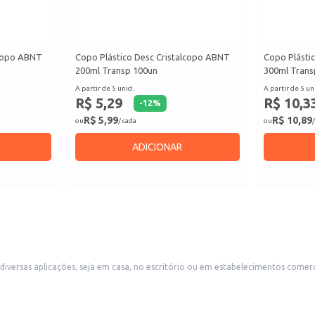
lcopo ABNT
Copo Plástico Desc Cristalcopo ABNT
Copo Plásti
200ml Transp 100un
300ml Trans
A partir de 5 unid.
A partir de 5 un
R$ 5,29
R$ 10,3
-
12
%
R$ 5,99
R$ 10,89
ou
/ cada
ou
/
ADICIONAR
 diversas aplicações, seja em casa, no escritório ou em estabelecimentos come
dade e segurança para o uso com alimentos e bebidas.
ntos e reuniões.