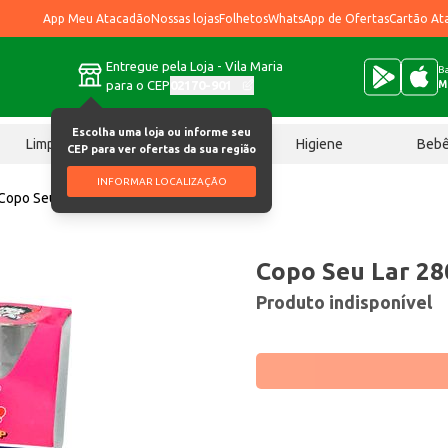
App Meu Atacadão
Nossas lojas
Folhetos
WhatsApp de Ofertas
Cartão At
Entregue pela Loja - Vila Maria
Ba
para o CEP
02170-901
M
Escolha uma loja ou informe seu
Limpeza
Chocolates
Higiene
Beb
CEP para ver ofertas da sua região
INFORMAR LOCALIZAÇÃO
Copo Seu Lar 280ml 3928 cjo 3 un
Copo Seu Lar 28
Produto indisponível