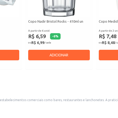
Copo Nadir Bristol Rocks - 410ml un
Copo Medido
A partir de 6 unid.
A partir de 2 un
R$ 6,59
R$ 7,48
-
6
%
R$ 6,99
R$ 8,48
ou
/ cada
ou
/ 
ADICIONAR
stabelecimentos comerciais como bares, restaurantes e lanchonetes. A pratici