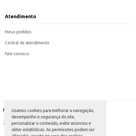
Código: 3928
Dicas de Uso:
Sirva sucos, refrigerantes, água e outras bebidas.
Atendimento
Perfeito para uso em casa, em festas e eventos.
Ideal para estabelecimentos comerciais que buscam praticidade e economia.
Os copos Seu Lar oferecem praticidade e resistência, sendo uma opção eficien
Meus pedidos
você busca.
Central de atendimento
Fale conosco
Formas de pagamento
Usamos cookies para melhorar a navegação,
desempenho e segurança do site,
personalizar o conteúdo, exibir anúncios e
obter estatísticas. As permissões podem ser