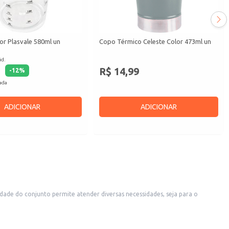
r Plasvale 580ml un
Copo Térmico Celeste Color 473ml un
id.
R$ 14,99
-
12
%
cada
ADICIONAR
ADICIONAR
dade do conjunto permite atender diversas necessidades, seja para o