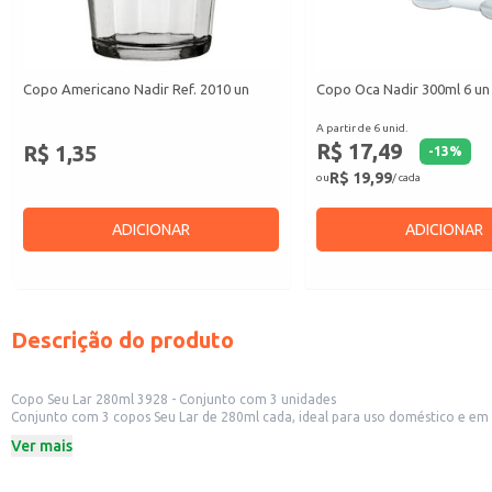
Copo Americano Nadir Ref. 2010 un
Copo Oca Nadir 300ml 6 un
A partir de 6 unid.
R$ 17,49
R$ 1,35
-
13
%
R$ 19,99
ou
/ cada
ADICIONAR
ADICIONAR
Descrição do produto
Copo Seu Lar 280ml 3928 - Conjunto com 3 unidades
Conjunto com 3 copos Seu Lar de 280ml cada, ideal para uso doméstico e em e
consumo diário em casa ou para servir bebidas em seu negócio.
Ver mais
Capacidade: 280ml por copo
Quantidade: 3 unidades por conjunto
Marca: Seu Lar