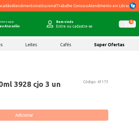
acadão
Atendimento
Institucional
Trabalhe Conosco
Atendimento em Libras
ixe o app
0
Bem-vindo
Entre ou cadastre-se
eu Atacadão
ês
Leites
Cafés
Super Ofertas
Código:
41173
0ml 3928 cjo 3 un
Adicionar