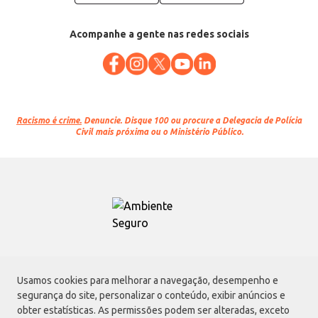
Acompanhe a gente nas redes sociais
Racismo é crime.
Denuncie. Disque 100 ou procure a Delegacia de Polícia
Civil mais próxima ou o Ministério Público.
Atacadão S.A.
Usamos cookies para melhorar a navegação, desempenho e
Avenida Morvan Dias de Figueiredo, 6169, Vila Maria, São Paulo - SP | CEP
segurança do site, personalizar o conteúdo, exibir anúncios e
02170-901 | CNPJ: 75.315.333/0001-09
obter estatísticas. As permissões podem ser alteradas, exceto