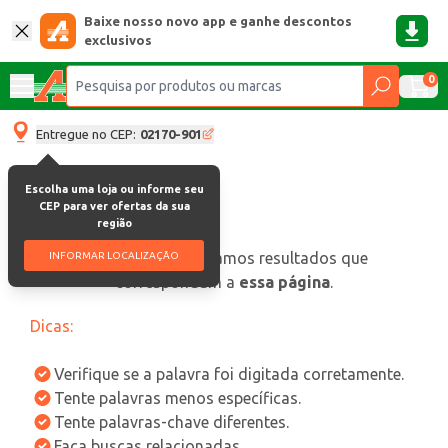
Baixe nosso novo app e ganhe descontos
exclusivos
0
Entregue no CEP:
02170-901
Escolha uma loja ou informe seu
CEP para ver ofertas da sua
região
oops, não encontramos resultados que
INFORMAR LOCALIZAÇÃO
correspondam a
essa página
.
Dicas:
Verifique se a palavra foi digitada corretamente.
Tente palavras menos específicas.
Tente palavras-chave diferentes.
Faça buscas relacionadas.