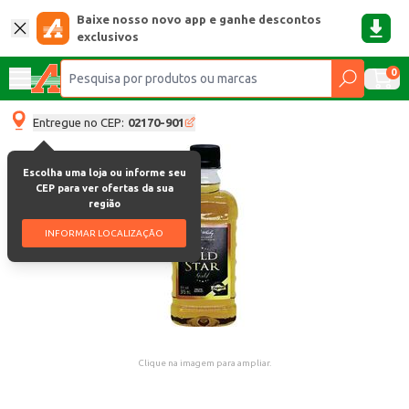
Baixe nosso novo app e ganhe descontos
exclusivos
0
Entregue no CEP:
02170-901
Escolha uma loja ou informe seu
CEP para ver ofertas da sua
região
INFORMAR LOCALIZAÇÃO
Clique na imagem para ampliar.