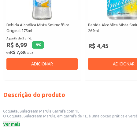
Bebida Alcoólica Mista Smirnoff Ice
Bebida Alcoólica Mista Smir
Original 275ml
269ml
A partir de 3 unid.
R$ 6,99
R$ 4,45
-
9
%
R$ 7,69
ou
/ cada
ADICIONAR
ADICIONAR
Descrição do produto
Coquetel Balacream Marula Garrafa com 1L
O Coquetel Balacream Marula, em garrafa de 1L, é uma opção prática e versát
armazenamento, otimizando o trabalho no seu negócio.
Ver mais
Marca: Balacream
Conteúdo: 1 Litro
Categoria: Vodka