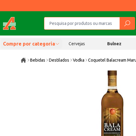
Compre por categoria
Cervejas
Bulnez
Bebidas
Destilados
Vodka
Coquetel Balacream Maru