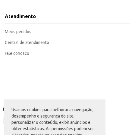
Dicas de Uso:
Sirva puro, com gelo, para apreciar o sabor único da marula.
Utilize como base para coquetéis e drinks criativos, explorando a versatilidad
Atendimento
Ofereça em taças adequadas para realçar a apresentação da bebida.
Ideal para compor cardápios de bares e restaurantes que buscam opções dife
O Coquetel Balacream Marula em garrafa de 1L proporciona praticidade e um
Meus pedidos
experiência positiva para seus clientes.
Central de atendimento
Fale conosco
Formas de pagamento
Usamos cookies para melhorar a navegação,
desempenho e segurança do site,
personalizar o conteúdo, exibir anúncios e
obter estatísticas. As permissões podem ser