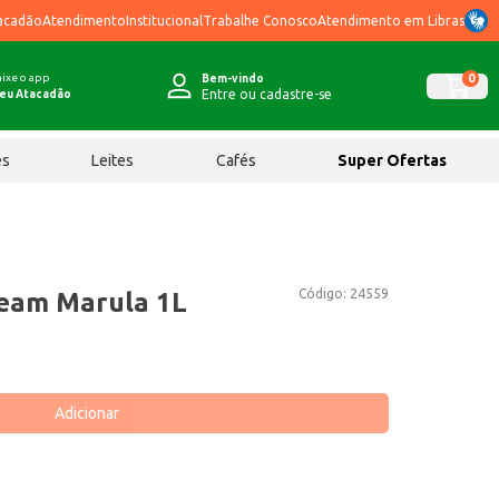
acadão
Atendimento
Institucional
Trabalhe Conosco
Atendimento em Libras
ixe o app
0
Bem-vindo
Entre ou cadastre-se
eu Atacadão
ês
Leites
Cafés
Super Ofertas
Código:
24559
ream Marula 1L
Adicionar