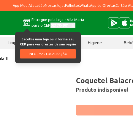
App Meu Atacadão
Nossas lojas
Folhetos
WhatsApp de Ofertas
Cartão At
Entregue pela Loja - Vila Maria
Ba
para o CEP
02170-901
M
Escolha uma loja ou informe seu
Limpeza
Chocolates
Higiene
Beb
CEP para ver ofertas da sua região
INFORMAR LOCALIZAÇÃO
la 1L
Coquetel Balac
Produto indisponível