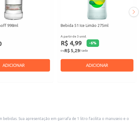
off 998ml
Bebida 51 Ice Limão 275ml
A partir de 3 unid.
R$ 4,99
0
-
6
%
R$ 5,29
ou
/ cada
ADICIONAR
ADICIONAR
 bebidas. Sua apresentação em garrafa de 1 litro facilita o manuseio e o