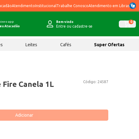
acadão
Atendimento
Institucional
Trabalhe Conosco
Atendimento em Libras
ixe o app
0
Bem-vindo
Entre ou cadastre-se
eu Atacadão
ês
Leites
Cafés
Super Ofertas
Código:
24587
 Fire Canela 1L
Adicionar