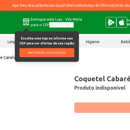
App Meu Atacadão
Nossas lojas
Folhetos
WhatsApp de Ofertas
Cartão At
Entregue pela Loja - Vila Maria
Ba
para o CEP
02170-901
M
Escolha uma loja ou informe seu
Limpeza
Chocolates
Higiene
Beb
CEP para ver ofertas da sua região
INFORMAR LOCALIZAÇÃO
re Canela 1L
Coquetel Cabaré
Produto indisponível