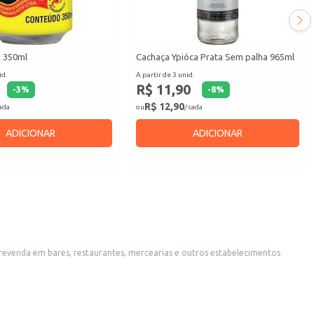
ú 350ml
Cachaça Ypióca Prata Sem palha 965ml
id.
A partir de 3 unid.
R$ 11,90
-
3
%
-
8
%
R$ 12,90
cada
ou
/ cada
ADICIONAR
ADICIONAR