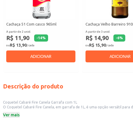
Cachaça 51 Com casco 965ml
Cachaça Velho Barreiro 91
A partir de 2 unid.
A partir de 3 unid.
R$ 11,90
R$ 14,90
-
14
%
-
6
%
R$ 13,90
R$ 15,90
ou
/ cada
ou
/ cada
ADICIONAR
ADICIONAR
Descrição do produto
Coquetel Cabaré Fire Canela Garrafa com 1L
O Coquetel Cabaré Fire Canela, em garrafa de 1L, é uma opção versátil para diversos contextos. Sua apresentação em garrafa de um litro o torna ideal para revenda em bares, restaur
comerciais. A praticidade da embalagem também o torna uma boa escolh
Ver mais
Dicas de uso:
Sirva gelado para realçar o sabor da canela.
Pode ser consumido puro ou como base para coquetéis e drinks.
Ideal para estabelecimentos que buscam oferecer opções de bebidas diferenc