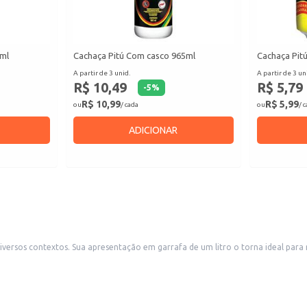
0ml
Cachaça Pitú Com casco 965ml
Cachaça Pit
A partir de 3 unid.
A partir de 3 un
R$ 10,49
R$ 5,79
-
5
%
R$ 10,99
R$ 5,99
ou
/ cada
ou
/ 
ADICIONAR
antes, mercearias e outros estabelecimentos
a para uso doméstico em festas e eventos.
iadas.