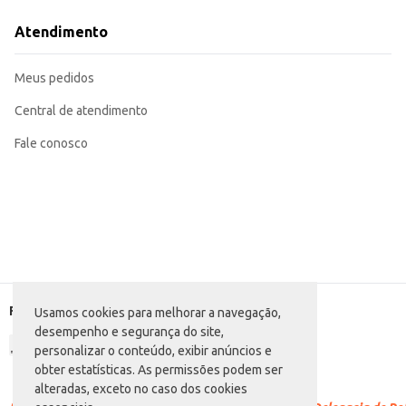
Uma opção conveniente para uso doméstico em ocasiões especiais.
O Coquetel Cabaré Fire Canela oferece uma combinação saborosa e equilibrada, proporcionando uma experiência agradáv
Atendimento
consumo pessoal.
Marca: Cabaré
Departamento: Bebidas
Meus pedidos
Categoria: Aguardente
Conteúdo: 1L
EAN: 7898706420016
Central de atendimento
Fale conosco
Formas de pagamento
Usamos cookies para melhorar a navegação,
desempenho e segurança do site,
personalizar o conteúdo, exibir anúncios e
obter estatísticas. As permissões podem ser
alteradas, exceto no caso dos cookies