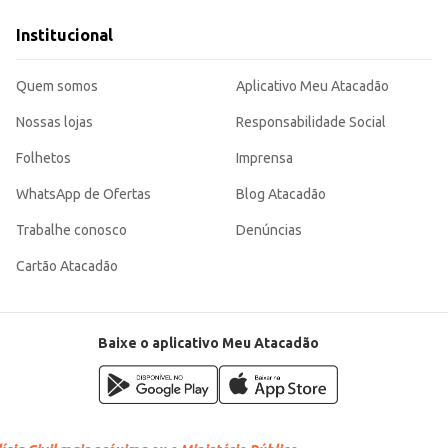
el para o consumidor. Sua embalagem de 1L garante praticidade e um bom custo-benefício para revenda ou
Institucional
Quem somos
Aplicativo Meu Atacadão
Nossas lojas
Responsabilidade Social
Folhetos
Imprensa
WhatsApp de Ofertas
Blog Atacadão
Trabalhe conosco
Denúncias
Cartão Atacadão
Baixe o aplicativo Meu Atacadão