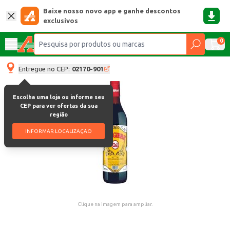
Baixe nosso novo app e ganhe descontos
exclusivos
0
Entregue no CEP:
02170-901
Escolha uma loja ou informe seu
CEP para ver ofertas da sua
região
INFORMAR LOCALIZAÇÃO
Clique na imagem para ampliar.