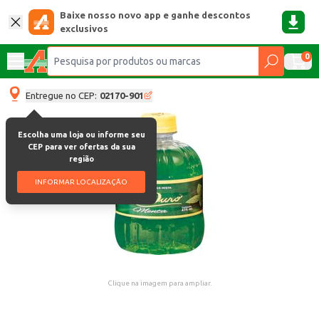
Baixe nosso novo app e ganhe descontos
exclusivos
0
Entregue no CEP:
02170-901
Escolha uma loja ou informe seu
CEP para ver ofertas da sua
região
INFORMAR LOCALIZAÇÃO
Clique na imagem para ampliar.