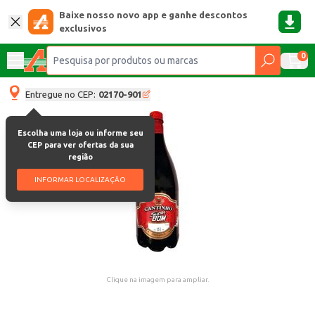
Baixe nosso novo app e ganhe descontos
exclusivos
0
Entregue no CEP:
02170-901
Escolha uma loja ou informe seu
CEP para ver ofertas da sua
região
INFORMAR LOCALIZAÇÃO
Clique na imagem para ampliar.