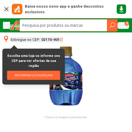
Baixe nosso novo app e ganhe descontos
exclusivos
0
Entregue no CEP:
02170-901
Escolha uma loja ou informe seu
CEP para ver ofertas da sua
região
INFORMAR LOCALIZAÇÃO
Clique na imagem para ampliar.