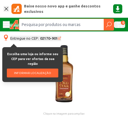
Baixe nosso novo app e ganhe descontos
exclusivos
0
Entregue no CEP:
02170-901
Escolha uma loja ou informe seu
CEP para ver ofertas da sua
região
INFORMAR LOCALIZAÇÃO
Clique na imagem para ampliar.