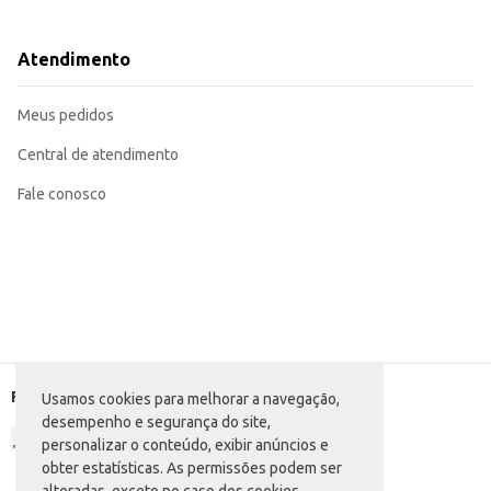
Dicas de Uso:
Sirva gelado em copos longos para realçar o sabor e a apresentação.
Pode ser oferecido puro ou como base para coquetéis mais elaborados.
Atendimento
Ideal para consumo em bares, restaurantes e eventos.
O Coquetel On Grape Long neck oferece praticidade e sabor, sendo uma excel
manuseio e o controle de estoque.
Meus pedidos
Central de atendimento
Fale conosco
Formas de pagamento
Usamos cookies para melhorar a navegação,
desempenho e segurança do site,
personalizar o conteúdo, exibir anúncios e
obter estatísticas. As permissões podem ser