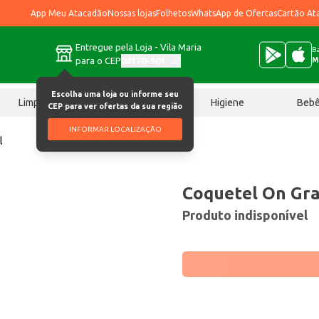
App Meu Atacadão
Nossas lojas
Folhetos
WhatsApp de Ofertas
Cartão At
Entregue pela Loja - Vila Maria
Ba
para o CEP
02170-901
M
Escolha uma loja ou informe seu
Limpeza
Chocolates
Higiene
Beb
CEP para ver ofertas da sua região
INFORMAR LOCALIZAÇÃO
l
Coquetel On Gr
Produto indisponível