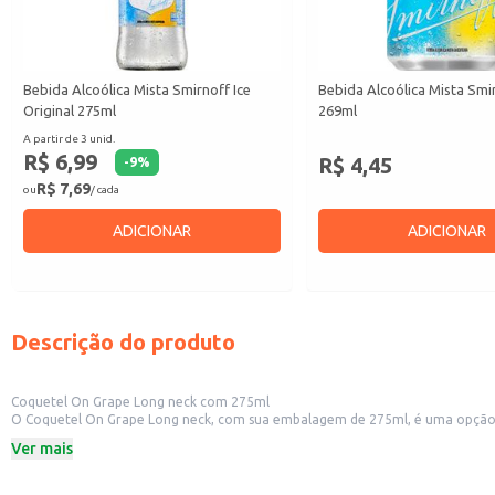
Bebida Alcoólica Mista Smirnoff Ice
Bebida Alcoólica Mista Smir
Original 275ml
269ml
A partir de 3 unid.
R$ 6,99
R$ 4,45
-
9
%
R$ 7,69
ou
/ cada
ADICIONAR
ADICIONAR
Descrição do produto
Coquetel On Grape Long neck com 275ml
O Coquetel On Grape Long neck, com sua embalagem de 275ml, é uma opção prá
Sua embalagem long neck proporciona um visual moderno e elegante, ideal pa
Ver mais
Embalagem: Long neck 275ml
Marca: On Grape
Categoria: Vodka