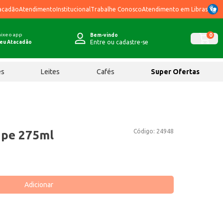
acadão
Atendimento
Institucional
Trabalhe Conosco
Atendimento em Libras
ixe o app
0
Bem-vindo
Entre ou cadastre-se
eu Atacadão
ês
Leites
Cafés
Super Ofertas
Código:
24948
ape 275ml
Adicionar