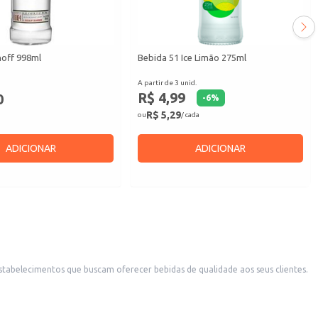
off 998ml
Bebida 51 Ice Limão 275ml
A partir de 3 unid.
R$ 4,99
0
-
6
%
R$ 5,29
ou
/ cada
ADICIONAR
ADICIONAR
stabelecimentos que buscam oferecer bebidas de qualidade aos seus clientes.